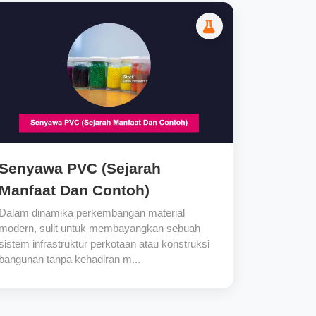
Senyawa PVC (Sejarah
Manfaat Dan Contoh)
Dalam dinamika perkembangan material
modern, sulit untuk membayangkan sebuah
sistem infrastruktur perkotaan atau konstruksi
bangunan tanpa kehadiran m...