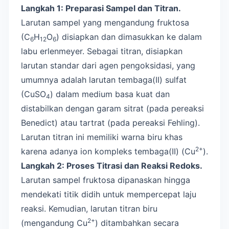
Langkah 1: Preparasi Sampel dan Titran.
Larutan sampel yang mengandung fruktosa
(C
H
O
) disiapkan dan dimasukkan ke dalam
6
12
6
labu erlenmeyer. Sebagai titran, disiapkan
larutan standar dari agen pengoksidasi, yang
umumnya adalah larutan tembaga(II) sulfat
(CuSO
) dalam medium basa kuat dan
4
distabilkan dengan garam sitrat (pada pereaksi
Benedict) atau tartrat (pada pereaksi Fehling).
Larutan titran ini memiliki warna biru khas
2+
karena adanya ion kompleks tembaga(II) (Cu
).
Langkah 2: Proses Titrasi dan Reaksi Redoks.
Larutan sampel fruktosa dipanaskan hingga
mendekati titik didih untuk mempercepat laju
reaksi. Kemudian, larutan titran biru
2+
(mengandung Cu
) ditambahkan secara