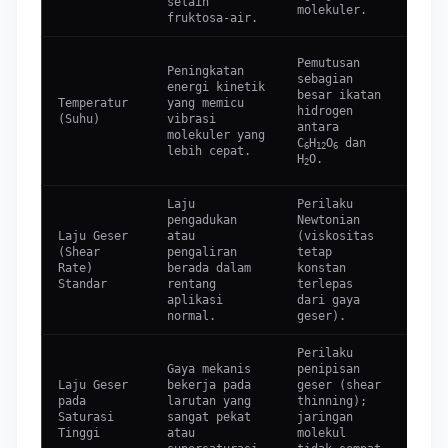
selain
pada 
molekuler.
fruktosa-air.
Penur
Pemutusan
Peningkatan
visko
sebagian
energi kinetik
secar
besar ikatan
Temperatur
yang memicu
signi
hidrogen
(Suhu)
vibrasi
memud
antara
molekuler yang
alira
C
H
O
dan
6
12
6
lebih cepat.
caira
H
O.
2
dipan
Laju
Perilaku
pengadukan
Newtonian
Memas
Laju Geser
atau
(viskositas
konsi
(Shear
pengaliran
tetap
tekst
Rate)
berada dalam
konstan
produ
Standar
rentang
terlepas
ditua
aplikasi
dari gaya
didia
normal.
geser).
Perilaku
Penti
Gaya mekanis
penipisan
dalam
Laju Geser
bekerja pada
geser (shear
rekay
pada
larutan yang
thinning);
prose
Saturasi
sangat pekat
jaringan
pemom
Tinggi
atau
molekul
sirup