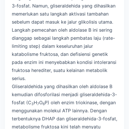
3-fosfat. Namun, gliseraldehida yang dihasilkan
memerlukan satu langkah aktivasi tambahan
sebelum dapat masuk ke jalur glikolisis utama.
Langkah pemecahan oleh aldolase B ini sering
dianggap sebagai langkah pembatas laju (rate-
limiting step) dalam keseluruhan jalur
katabolisme fruktosa, dan defisiensi genetik
pada enzim ini menyebabkan kondisi intoleransi
fruktosa herediter, suatu kelainan metabolik
serius.
Gliseraldehida yang dihasilkan oleh aldolase B
kemudian difosforilasi menjadi gliseraldehida-3-
fosfat (C
H
O
P) oleh enzim triokinase, dengan
3
7
6
menggunakan molekul ATP lainnya. Dengan
terbentuknya DHAP dan gliseraldehida-3-fosfat,
metabolisme fruktosa kini telah menyatu