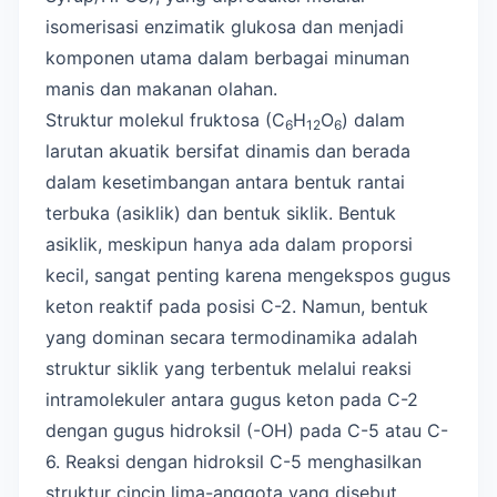
isomerisasi enzimatik glukosa dan menjadi
komponen utama dalam berbagai minuman
manis dan makanan olahan.
Struktur molekul fruktosa (C
H
O
) dalam
6
12
6
larutan akuatik bersifat dinamis dan berada
dalam kesetimbangan antara bentuk rantai
terbuka (asiklik) dan bentuk siklik. Bentuk
asiklik, meskipun hanya ada dalam proporsi
kecil, sangat penting karena mengekspos gugus
keton reaktif pada posisi C-2. Namun, bentuk
yang dominan secara termodinamika adalah
struktur siklik yang terbentuk melalui reaksi
intramolekuler antara gugus keton pada C-2
dengan gugus hidroksil (-OH) pada C-5 atau C-
6. Reaksi dengan hidroksil C-5 menghasilkan
struktur cincin lima-anggota yang disebut