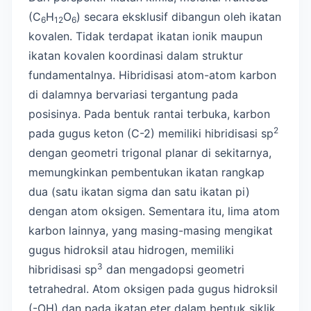
(C
H
O
) secara eksklusif dibangun oleh ikatan
6
12
6
kovalen. Tidak terdapat ikatan ionik maupun
ikatan kovalen koordinasi dalam struktur
fundamentalnya. Hibridisasi atom-atom karbon
di dalamnya bervariasi tergantung pada
posisinya. Pada bentuk rantai terbuka, karbon
2
pada gugus keton (C-2) memiliki hibridisasi sp
dengan geometri trigonal planar di sekitarnya,
memungkinkan pembentukan ikatan rangkap
dua (satu ikatan sigma dan satu ikatan pi)
dengan atom oksigen. Sementara itu, lima atom
karbon lainnya, yang masing-masing mengikat
gugus hidroksil atau hidrogen, memiliki
3
hibridisasi sp
dan mengadopsi geometri
tetrahedral. Atom oksigen pada gugus hidroksil
(-OH) dan pada ikatan eter dalam bentuk siklik