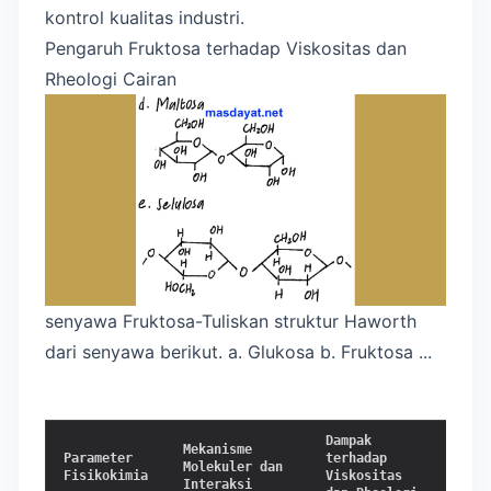
kontrol kualitas industri.
Pengaruh Fruktosa terhadap Viskositas dan
Rheologi Cairan
senyawa Fruktosa-Tuliskan struktur Haworth
dari senyawa berikut. a. Glukosa b. Fruktosa ...
Dampak
Mekanisme
Impli
Parameter
terhadap
Molekuler dan
Indus
Fisikokimia
Viskositas
Interaksi
Senso