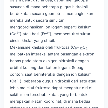
susunan di mana beberapa gugus hidroksil
berdekatan secara geometris, memungkinkan
mereka untuk secara simultan
mengoordinasikan ion logam seperti kalsium
2+
3+
(Ca
) atau besi (Fe
), membentuk struktur
cincin khelat yang stabil.
Mekanisme khelasi oleh fruktosa (C
H
O
)
6
12
6
melibatkan interaksi antara pasangan elektron
bebas pada atom oksigen hidroksil dengan
orbital kosong dari kation logam. Sebagai
contoh, saat berinteraksi dengan ion kalsium
2+
(Ca
), beberapa gugus hidroksil dari satu atau
lebih molekul fruktosa dapat mengatur diri di
sekitar ion tersebut. Ikatan yang terbentuk
merupakan ikatan koordinat, di mana kedua
elektron dalam ikatan berasal dari atom oksigen