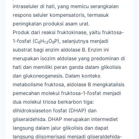
intraseluler di hati, yang memicu serangkaian
respons seluler kompensatoris, termasuk
peningkatan produksi asam urat.
Produk dari reaksi fruktokinase, yaitu fruktosa-
1-fosfat (C
H
O
P), selanjutnya menjadi
6
13
9
substrat bagi enzim aldolase B. Enzim ini
merupakan isozim aldolase yang predominan di
hati dan memiliki peran ganda dalam glikolisis
dan glukoneogenesis. Dalam konteks
metabolisme fruktosa, aldolase B mengkatalisis
pemecahan molekul fruktosa-1-fosfat menjadi
dua molekul triosa berkarbon tiga:
dihidroksiaseton fosfat (DHAP) dan
gliseraldehida. DHAP merupakan intermediet
langsung dalam jalur glikolisis dan dapat
langsung diisomerisasi menjadi gliseraldehida-