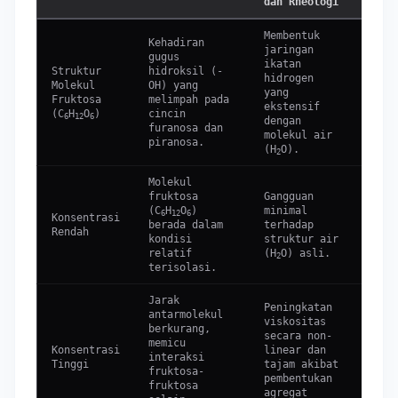
dan Rheologi
Membentuk
Kehadiran
jaringan
Menin
gugus
ikatan
kohes
Struktur
hidroksil (-
hidrogen
inter
Molekul
OH) yang
yang
caira
Fruktosa
melimpah pada
ekstensif
resis
(C
H
O
)
cincin
6
12
6
dengan
terha
furanosa dan
molekul air
alira
piranosa.
(H
O).
2
Molekul
Penin
fruktosa
Gangguan
visko
(C
H
O
)
minimal
6
12
6
Konsentrasi
yang 
berada dalam
terhadap
Rendah
kecil
kondisi
struktur air
hampi
relatif
(H
O) asli.
2
signi
terisolasi.
Jarak
Peningkatan
antarmolekul
Membe
viskositas
berkurang,
tekst
secara non-
memicu
kenta
Konsentrasi
linear dan
interaksi
"mout
Tinggi
tajam akibat
fruktosa-
yang
pembentukan
fruktosa
diing
agregat