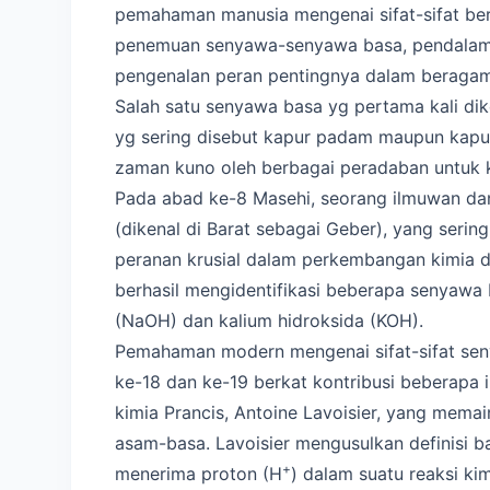
pemahaman manusia mengenai sifat-sifat ber
penemuan senyawa-senyawa basa, pendalama
pengenalan peran pentingnya dalam beragam a
Salah satu senyawa basa yg pertama kali di
yg sering disebut kapur padam maupun kapur
zaman kuno oleh berbagai peradaban untuk k
Pada abad ke-8 Masehi, seorang ilmuwan dan
(dikenal di Barat sebagai Geber), yang seri
peranan krusial dalam perkembangan kimia
berhasil mengidentifikasi beberapa senyawa 
(NaOH) dan kalium hidroksida (KOH).
Pemahaman modern mengenai sifat-sifat se
ke-18 dan ke-19 berkat kontribusi beberapa 
kimia Prancis, Antoine Lavoisier, yang mem
asam-basa. Lavoisier mengusulkan definisi 
+
menerima proton (H
) dalam suatu reaksi kim