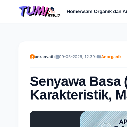
Home
Asam Organik dan A
anranvati
•
09-05-2026, 12.39
•
Anorganik
Senyawa Basa (
Karakteristik, 