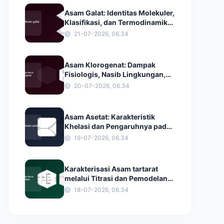
Asam Galat: Identitas Molekuler,
Klasifikasi, dan Termodinamika
Pelarutan
21-07-2026, 06.34
Asam Klorogenat: Dampak
Fisiologis, Nasib Lingkungan,
dan Kimia Antioksidan
20-07-2026, 06.34
Asam Asetat: Karakteristik
Khelasi dan Pengaruhnya pada
Konstanta Dielektrik
19-07-2026, 06.34
Karakterisasi Asam tartarat
melalui Titrasi dan Pemodelan
Dinamika Molekuler
18-07-2026, 06.34