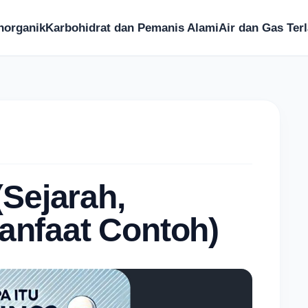
norganik
Karbohidrat dan Pemanis Alami
Air dan Gas Terl
Sejarah,
Manfaat Contoh)