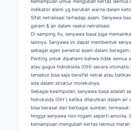
Kemampuan untuk mengubah kertas lakmus m
indikator alami yg berubah warna dalam keh
Sifat netralisasi terhadap asam. Senyawa 
garam & air dalam reaksi netralisasi.
Di samping itu, senyawa basa juga memainka
lainnya. Senyawa ini dapat membentuk seny
sebagai agen penetral asam dalam beragam pr
Penting untuk dipahami bahwa tidak semua
atau gugus hidroksida (OH) secara otomatis
tersebut bisa saja bersifat netral atau bah
ada dalam struktur molekulnya.
Sebagai kesimpulan, senyawa basa adalah s
-
hidroksida (OH
) ketika dilarutkan dalam air
bisa berasal dari berbagai sumber, termasuk l
hingga senyawa non-logam seperti amonia. Si
kemampuan mengubah kertas lakmus merah me