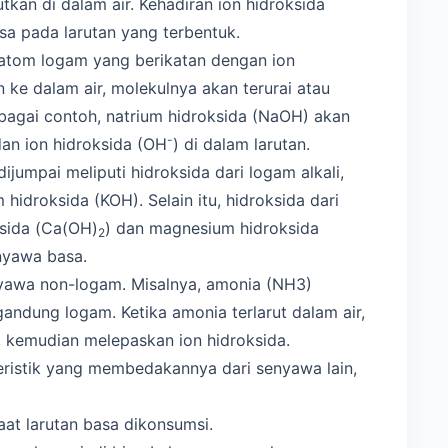
rutkan di dalam air. Kehadiran ion hidroksida
sa pada larutan yang terbentuk.
atom logam yang berikatan dengan ion
n ke dalam air, molekulnya akan terurai atau
ebagai contoh, natrium hidroksida (NaOH) akan
-
dan ion hidroksida (OH
) di dalam larutan.
umpai meliputi hidroksida dari logam alkali,
hidroksida (KOH). Selain itu, hidroksida dari
ksida (Ca(OH)
) dan magnesium hidroksida
2
nyawa basa.
nyawa non-logam. Misalnya, amonia (NH3)
dung logam. Ketika amonia terlarut dalam air,
kemudian melepaskan ion hidroksida.
eristik yang membedakannya dari senyawa lain,
at larutan basa dikonsumsi.