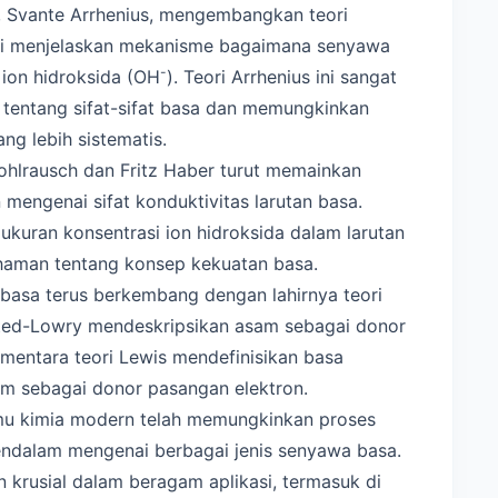
a, Svante Arrhenius, mengembangkan teori
i ini menjelaskan mekanisme bagaimana senyawa
-
 ion hidroksida (OH
). Teori Arrhenius ini sangat
ntang sifat-sifat basa dan memungkinkan
g lebih sistematis.
Kohlrausch dan Fritz Haber turut memainkan
ngenai sifat konduktivitas larutan basa.
ukuran konsentrasi ion hidroksida dalam larutan
haman tentang konsep kekuatan basa.
asa terus berkembang dengan lahirnya teori
sted-Lowry mendeskripsikan asam sebagai donor
mentara teori Lewis mendefinisikan basa
m sebagai donor pasangan elektron.
mu kimia modern telah memungkinkan proses
endalam mengenai berbagai jenis senyawa basa.
krusial dalam beragam aplikasi, termasuk di