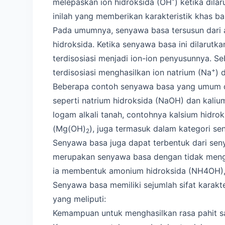
melepaskan ion hidroksida (OH
) ketika dila
inilah yang memberikan karakteristik khas ba
Pada umumnya, senyawa basa tersusun dari 
hidroksida. Ketika senyawa basa ini dilarutka
terdisosiasi menjadi ion-ion penyusunnya. S
+
terdisosiasi menghasilkan ion natrium (Na
) 
Beberapa contoh senyawa basa yang umum dij
seperti natrium hidroksida (NaOH) dan kalium 
logam alkali tanah, contohnya kalsium hidro
(Mg(OH)
), juga termasuk dalam kategori se
2
Senyawa basa juga dapat terbentuk dari se
merupakan senyawa basa dengan tidak mengan
ia membentuk amonium hidroksida (NH4OH), 
Senyawa basa memiliki sejumlah sifat karakt
yang meliputi:
Kemampuan untuk menghasilkan rasa pahit sa