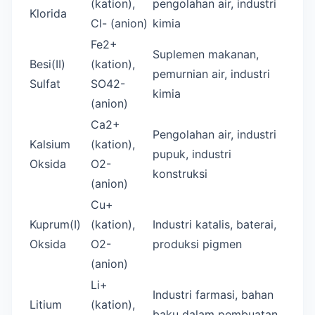
(kation),
pengolahan air, industri
Klorida
Cl- (anion)
kimia
Fe2+
Suplemen makanan,
Besi(II)
(kation),
pemurnian air, industri
Sulfat
SO42-
kimia
(anion)
Ca2+
Pengolahan air, industri
Kalsium
(kation),
pupuk, industri
Oksida
O2-
konstruksi
(anion)
Cu+
Kuprum(I)
(kation),
Industri katalis, baterai,
Oksida
O2-
produksi pigmen
(anion)
Li+
Industri farmasi, bahan
Litium
(kation),
baku dalam pembuatan