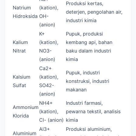
Produksi kertas,
Natrium
(kation),
deterjen, pengolahan air,
Hidroksida
OH-
industri kimia
(anion)
K+
Pupuk, produksi
Kalium
(kation),
kembang api, bahan
Nitrat
NO3-
baku dalam industri
(anion)
kimia
Ca2+
Pupuk, industri
Kalsium
(kation),
konstruksi, industri
Sulfat
SO42-
makanan
(anion)
NH4+
Industri farmasi,
Ammonium
(kation),
pewarna tekstil, analisis
Klorida
Cl- (anion)
kimia
Al3+
Produksi aluminium,
Aluminium