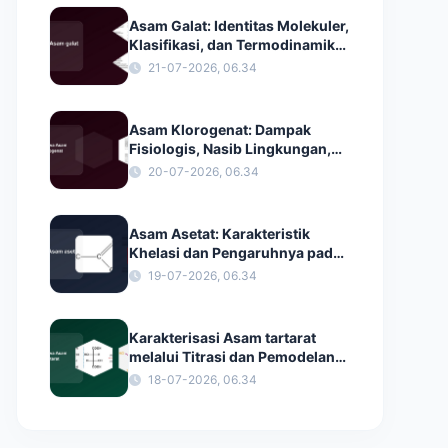
Asam Galat: Identitas Molekuler,
Klasifikasi, dan Termodinamika
Pelarutan
21-07-2026, 06.34
Asam Klorogenat: Dampak
Fisiologis, Nasib Lingkungan,
dan Kimia Antioksidan
20-07-2026, 06.34
Asam Asetat: Karakteristik
Khelasi dan Pengaruhnya pada
Konstanta Dielektrik
19-07-2026, 06.34
Karakterisasi Asam tartarat
melalui Titrasi dan Pemodelan
Dinamika Molekuler
18-07-2026, 06.34