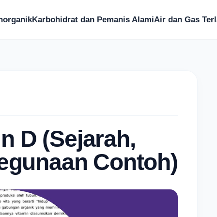
norganik
Karbohidrat dan Pemanis Alami
Air dan Gas Terl
n D (Sejarah,
 Kegunaan Contoh)