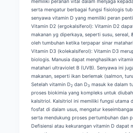
memiliki peranan vital dalam menjaga kepad
serta mengatur berbagai fungsi fisiologis tub
senyawa vitamin D yang memiliki peran pent
Vitamin D2 (ergokalsiferol): Vitamin D2 da
makanan yg diperkaya, seperti susu, sereal, &
oleh tumbuhan ketika terpapar sinar matahari
Vitamin D3 (kolekalsiferol): Vitamin D3 meru
biologis. Manusia dapat menghasilkan vitamin
matahari ultraviolet B (UVB). Senyawa ini j
makanan, seperti ikan berlemak (salmon, tuna,
Setelah vitamin D
dan D
masuk ke dalam tu
2
3
proses biokimia yang kompleks untuk diubah 
kalsitriol. Kalsitriol ini memiliki fungsi uta
fosfat di dalam usus, mengatur keseimbangan
serta mendukung proses pertumbuhan dan pem
Defisiensi atau kekurangan vitamin D dapat 