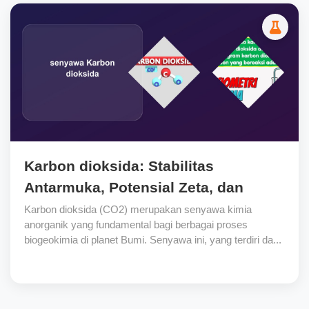
Karbon dioksida: Stabilitas
Antarmuka, Potensial Zeta, dan
Fungsi Esensial dalam Minuman
Karbon dioksida (CO2) merupakan senyawa kimia
anorganik yang fundamental bagi berbagai proses
biogeokimia di planet Bumi. Senyawa ini, yang terdiri da...