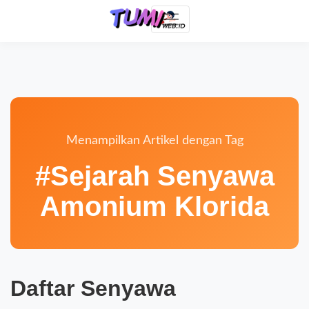
Menampilkan Artikel dengan Tag
#Sejarah Senyawa
Amonium Klorida
Daftar Senyawa