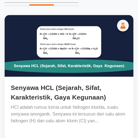
Senyawa HCL (Sejarah, Sifat,
Karakteristik, Gaya Kegunaan)
HCl adalah rumus kimia untuk hidrogen klorida, suatu
senyawa anorganik. Senyawa ini tersusun dari satu atom
hidrogen (H) dan satu atom klorin (Cl) yan...