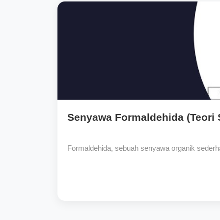
Senyawa Formaldehida (Teori S
Formaldehida, sebuah senyawa organik sederha