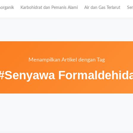
organik
Karbohidrat dan Pemanis Alami
Air dan Gas Terlarut
Sen
Menampilkan Artikel dengan Tag
#Senyawa Formaldehid